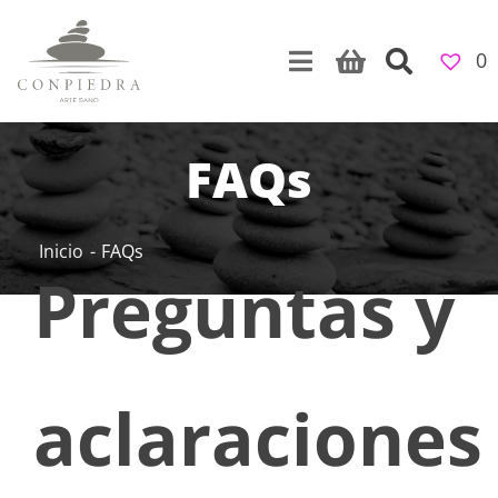
Skip
to
0
content
FAQs
Inicio
FAQs
Preguntas y
aclaraciones