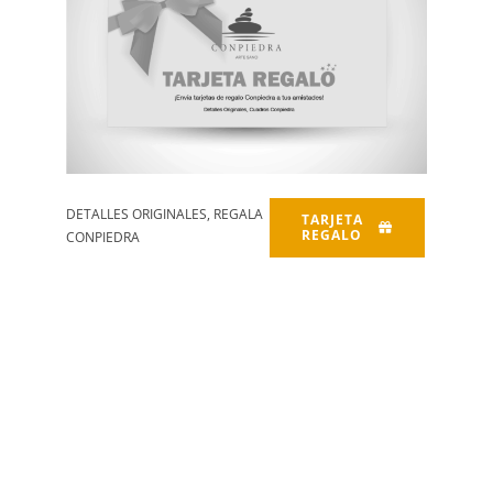
Sin Caducidad
– FÁCIL USO –
Cualquier fecha o evento
TARJETA REGALO
DETALLES ORIGINALES, REGALA
TARJETA
REGALO
CONPIEDRA
*La tarjeta se la enviamos a su destinatario