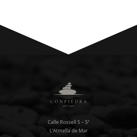
Calle Rossell 5 – 5º
L’Atmella de Mar