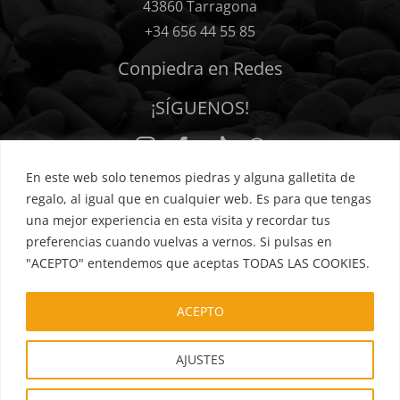
43860 Tarragona
+34 656 44 55 85
Conpiedra en Redes
¡SÍGUENOS!
En este web solo tenemos piedras y alguna galletita de
regalo, al igual que en cualquier web. Es para que tengas
una mejor experiencia en esta visita y recordar tus
preferencias cuando vuelvas a vernos. Si pulsas en
Política de privacidad
Cookies
Términos y condiciones
"ACEPTO" entendemos que aceptas TODAS LAS COOKIES.
Hacer un pedido
Aviso legal
Mis favoritos
FAQs
ACEPTO
AJUSTES
©2026 • Conpiedra Arte Sano • Todos los Derechos Reservados • Soporte
web -
ilustran