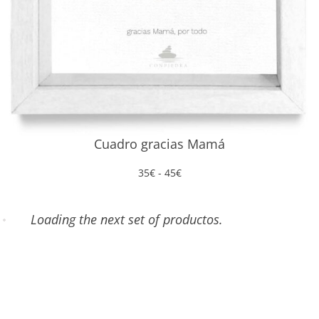
Cuadro gracias Mamá
Rango
35
€
-
45
€
de
precios:
desde
All items displayed.
35€
hasta
45€