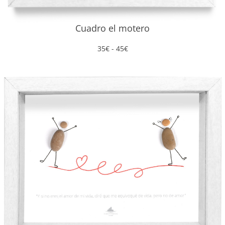
Cuadro el motero
Rango
35
€
-
45
€
de
precios:
desde
35€
hasta
45€