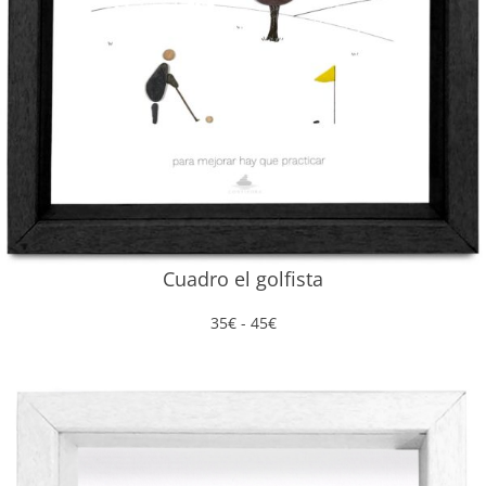
Cuadro el golfista
Rango
35
€
-
45
€
de
precios:
desde
35€
hasta
45€