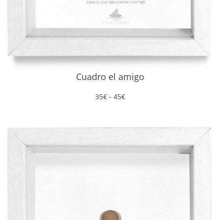
Cuadro el amigo
Rango
35
€
-
45
€
de
precios:
desde
35€
hasta
45€