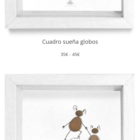
Cuadro sueña globos
Rango
35
€
-
45
€
de
precios:
desde
35€
hasta
45€