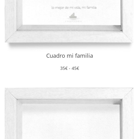
Cuadro mi familia
Rango
35
€
-
45
€
de
precios:
desde
35€
hasta
45€