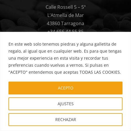
Calle Rossell 5 – 5º
L’Atmella de Mar
43860 Tarragona
+34 656 44 55 85
Conpiedra en Redes
En este web solo tenemos piedras y alguna galletita de
regalo, al igual que en cualquier web. Es para que tengas
¡SÍGUENOS!
una mejor experiencia en esta visita y recordar tus
preferencias cuando vuelvas a vernos. Si pulsas en
"ACEPTO" entendemos que aceptas TODAS LAS COOKIES.
ACEPTO
Política de privacidad
Cookies
Términos y condiciones
AJUSTES
Hacer un pedido
Aviso legal
Mis favoritos
FAQs
RECHAZAR