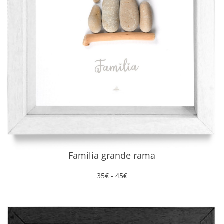
Familia grande rama
Rango
35
€
-
45
€
de
precios:
desde
35€
hasta