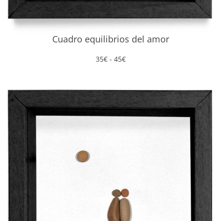
Cuadro equilibrios del amor
Rango
35
€
-
45
€
de
precios:
desde
35€
hasta
45€