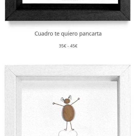
Cuadro te quiero pancarta
Rango
35
€
-
45
€
de
precios:
desde
35€
hasta
45€