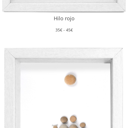
Hilo rojo
Rango
35
€
-
45
€
de
precios:
desde
35€
hasta
45€