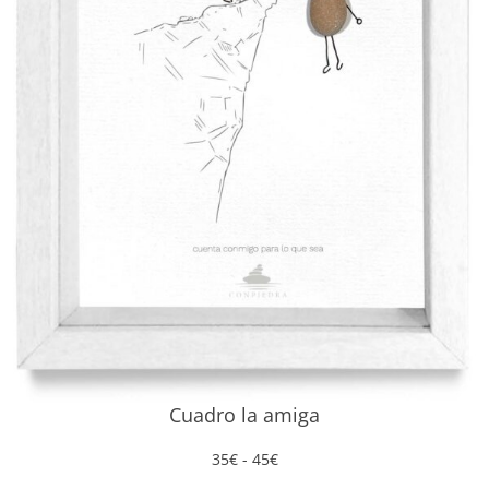
Cuadro la amiga
Rango
35
€
-
45
€
de