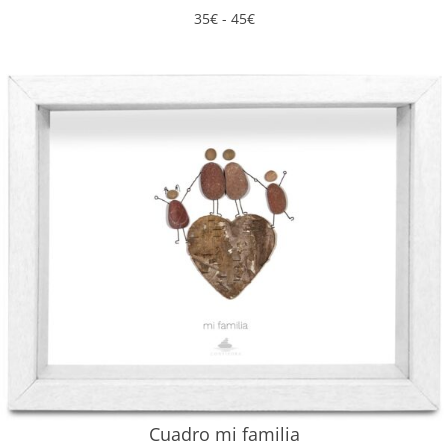
Rango
35
€
-
45
€
de
precios:
desde
35€
hasta
45€
Cuadro mi familia