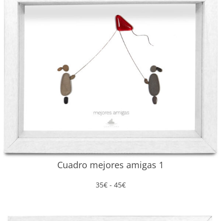
hasta
45€
Cuadro mejores amigas 1
Rango
35
€
-
45
€
de
precios:
desde