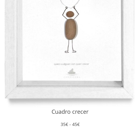
Cuadro crecer
Rango
35
€
-
45
€
de
precios: