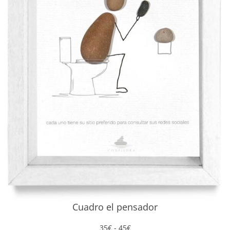
Cuadro el pensador
Rango
35
€
-
45
€