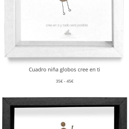
¡IDEA!
¡REGALA TARJETAS CON PIEDRA!
Cuadro niña globos cree en ti
Rango
35
€
-
45
€
de
35€/70€/105€
precios:
desde
35€
hasta
45€