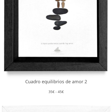
Cuadro equilibrios de amor 2
Rango
35
€
-
45
€
de
precios:
desde
35€