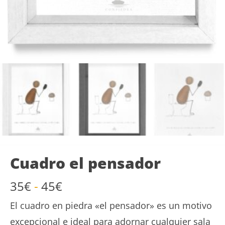
Cuadro el pensador
Rango
35
€
-
45
€
de
El cuadro en piedra «el pensador» es un motivo
precios:
desde
excepcional e ideal para adornar cualquier sala