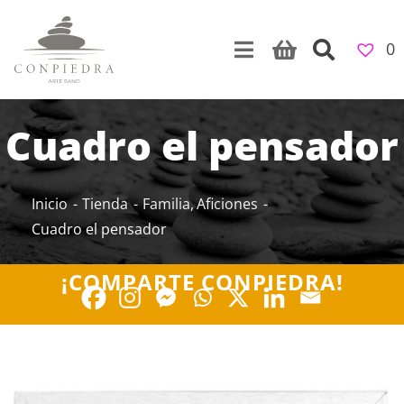
Skip
to
0
content
Cuadro el pensador
Inicio
Tienda
Familia
Aficiones
Cuadro el pensador
¡COMPARTE CONPIEDRA!