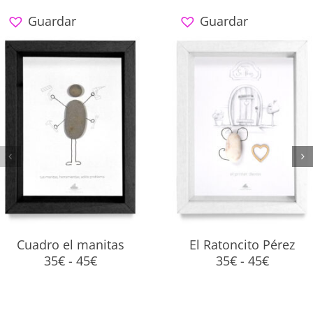
Guardar
Guardar
Cuadro el manitas
El Ratoncito Pérez
Rango
Rango
35
€
-
45
€
35
€
-
45
€
de
de
precios:
precios
desde
desde