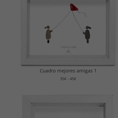
Cuadro mejores amigas 1
Rango
35
€
-
45
€
de
precios:
desde
35€
hasta
45€