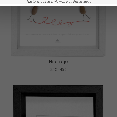
*La tarjeta se la enviamos a su destinatario
Hilo rojo
Rango
35
€
-
45
€
de
precios:
desde
35€
hasta
45€