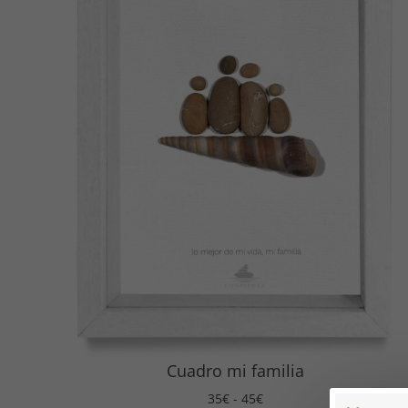
Cuadro mi familia
Rango
35
€
-
45
€