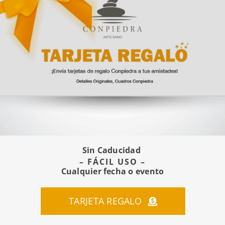
35€
hasta
45€
Cuadro el golfista
Sin Caducidad
– FÁCIL USO –
Rango
35
€
-
45
€
Cualquier fecha o evento
de
precios:
desde
TARJETA REGALO
35€
hasta
45€