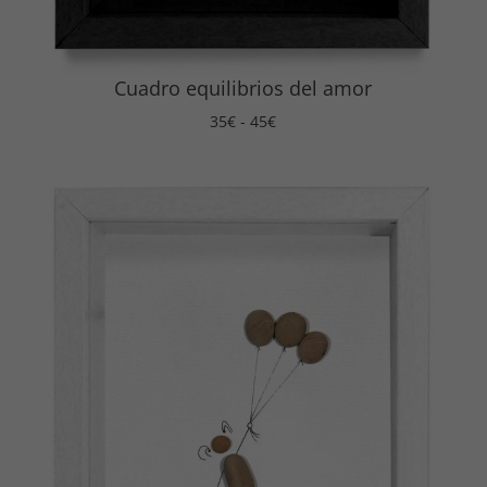
Cuadro equilibrios del amor
Rango
35
€
-
45
€
de
precios:
desde
35€
hasta
45€