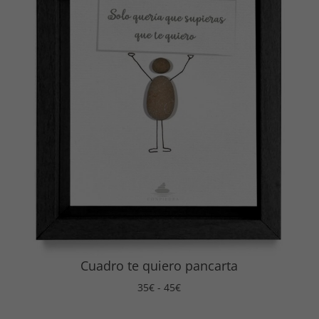
Cuadro te quiero pancarta
Rango
35
€
-
45
€
de
precios: