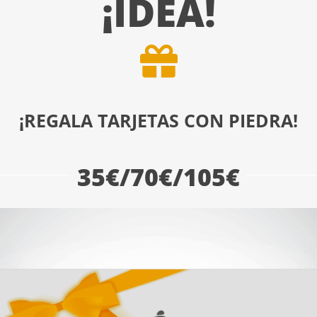
¡IDEA!
¡REGALA TARJETAS CON PIEDRA!
35€/70€/105€
Cuadro el guitarrista
Rango
35
€
-
45
€
de
precios:
desde