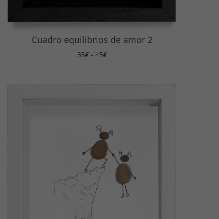
Cuadro equilibrios de amor 2
Rango
35
€
-
45
€
de
precios:
desde
35€
hasta
45€