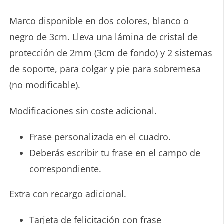
Marco disponible en dos colores, blanco o
negro de 3cm. Lleva una lámina de cristal de
¡IDEA!
protección de 2mm (3cm de fondo) y 2 sistemas
de soporte, para colgar y pie para sobremesa
(no modificable).
Modificaciones sin coste adicional.
Frase personalizada en el cuadro.
¡REGALA TARJETAS CON PIEDRA!
Deberás escribir tu frase en el campo de
correspondiente.
35€/70€/105€
Extra con recargo adicional.
Tarjeta de felicitación con frase