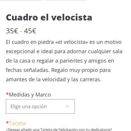
Cuadro el velocista
Rango
35
€
-
45
€
de
El cuadro en piedra «el velocista» es un motivo
precios:
desde
excepcional e ideal para adornar cualquier sala
35€
de la casa o regalar a parientes y amigos en
hasta
fechas señaladas. Regalo muy propio para
45€
amantes de la velocidad y las carreras.
*
Medidas y Marco

*
Tarjeta
¿Deseas añadir una Tarjeta de Felicitación con tu dedicatoria?