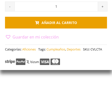
Cuadro
el
AÑADIR AL CARRITO
velocista
cantidad
Guardar en mi colección
Categorías:
Aficiones
Tags:
Cumpleaños
,
Deportes
SKU:
CVLCTA
Descripción