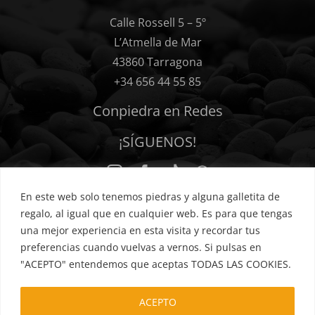
Calle Rossell 5 – 5º
L’Atmella de Mar
43860 Tarragona
+34 656 44 55 85
Conpiedra en Redes
¡SÍGUENOS!
En este web solo tenemos piedras y alguna galletita de
regalo, al igual que en cualquier web. Es para que tengas
una mejor experiencia en esta visita y recordar tus
preferencias cuando vuelvas a vernos. Si pulsas en
Política de privacidad
Cookies
Términos y condiciones
"ACEPTO" entendemos que aceptas TODAS LAS COOKIES.
Hacer un pedido
Aviso legal
Mis favoritos
FAQs
ACEPTO