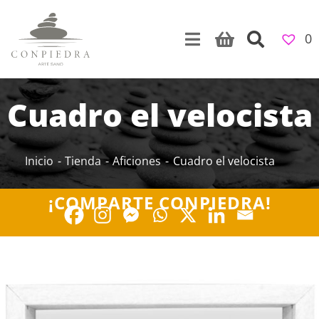
Skip
to
0
content
Cuadro el velocista
Inicio
Tienda
Aficiones
Cuadro el velocista
¡COMPARTE CONPIEDRA!