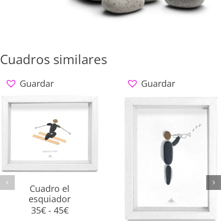
*La tarjeta se la enviamos a su destinatario
Cuadros similares
Guardar
Guardar
Cuadro el
esquiador
Rango
35
€
-
45
€