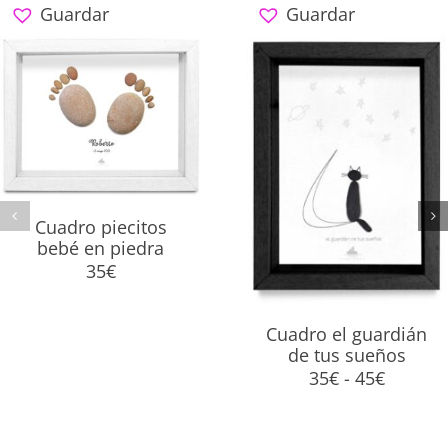
Guardar
Guardar
Cuadro piecitos
bebé en piedra
35
€
Cuadro el guardián
de tus sueños
Rango
35
€
-
45
€
de
precios