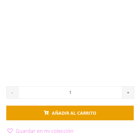
Cuadro
globo
AÑADIR AL CARRITO
II
cantidad
Guardar en mi colección