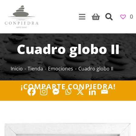
Skip
to
0
content
Cuadro globo II
Inicio
Tienda
Emociones
Cuadro globo II
¡COMPARTE CONPIEDRA!