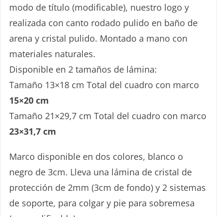
modo de título (modificable), nuestro logo y
realizada con canto rodado pulido en baño de
arena y cristal pulido. Montado a mano con
materiales naturales.
Disponible en 2 tamaños de lámina:
Tamaño 13×18 cm Total del cuadro con marco
15×20 cm
Tamaño 21×29,7 cm Total del cuadro con marco
¡IDEA!
23×31,7 cm
Marco disponible en dos colores, blanco o
negro de 3cm. Lleva una lámina de cristal de
protección de 2mm (3cm de fondo) y 2 sistemas
de soporte, para colgar y pie para sobremesa
¡REGALA TARJETAS CON PIEDRA!