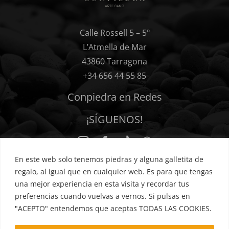
Calle Rossell 5 – 5º
L’Atmella de Mar
43860 Tarragona
+34 656 44 55 85
Conpiedra en Redes
¡SÍGUENOS!
En este web solo tenemos piedras y alguna galletita de
regalo, al igual que en cualquier web. Es para que tengas
una mejor experiencia en esta visita y recordar tus
preferencias cuando vuelvas a vernos. Si pulsas en
Política de privacidad
Cookies
Términos y condiciones
"ACEPTO" entendemos que aceptas TODAS LAS COOKIES.
Hacer un pedido
Aviso legal
Mis favoritos
FAQs