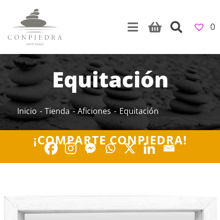
Skip
to
0
content
Equitación
Inicio
Tienda
Aficiones
Equitación
¡COMPARTE CONPIEDRA!