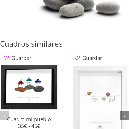
TARJETA REGALO
*La tarjeta se la enviamos a su destinatario
Cuadros similares
Guardar
Guardar
Cuadro mi pueblo
Rango
35
€
-
45
€