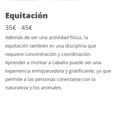
Equitación
Rango
35
€
-
45
€
de
Además de ser una actividad física, la
precios:
desde
equitación también es una disciplina que
35€
requiere concentración y coordinación.
hasta
Aprender a montar a caballo puede ser una
45€
experiencia enriquecedora y gratificante, ya que
permite a las personas conectarse con la
naturaleza y los animales.