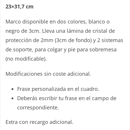
23×31,7 cm
Marco disponible en dos colores, blanco o
negro de 3cm. Lleva una lámina de cristal de
¡IDEA!
protección de 2mm (3cm de fondo) y 2 sistemas
de soporte, para colgar y pie para sobremesa
(no modificable).
Modificaciones sin coste adicional.
¡REGALA TARJETAS CON PIEDRA!
Frase personalizada en el cuadro.
Deberás escribir tu frase en el campo de
correspondiente.
35€/70€/105€
Extra con recargo adicional.