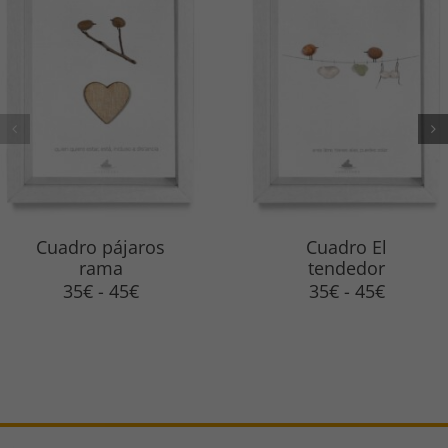
Cuadro pájaros
Cuadro El
rama
tendedor
Rango
Rango
35
€
-
45
€
35
€
-
45
€
de
de
precios:
precios
desde
desde
35€
35€
hasta
hasta
45€
45€