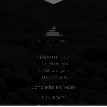
Calle Rossell 5 – 5º
L’Atmella de Mar
43860 Tarragona
+34 656 44 55 85
Conpiedra en Redes
¡SÍGUENOS!