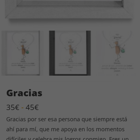
Gracias
Rango
35
€
-
45
€
de
Gracias por ser esa persona que siempre está
precios:
desde
ahí para mí, que me apoya en los momentos
35€
difíciles y celebra mis logros conmigo. Eres un