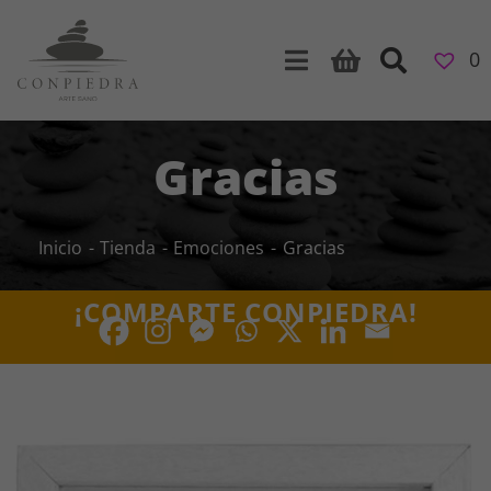
Skip
to
0
content
Gracias
Inicio
Tienda
Emociones
Gracias
¡COMPARTE CONPIEDRA!