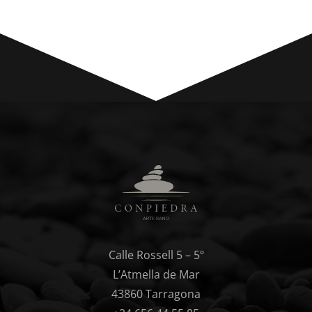
Calle Rossell 5 – 5º
L’Atmella de Mar
43860 Tarragona