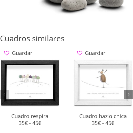
Cuadros similares
Guardar
Guardar
Cuadro respira
Cuadro hazlo chica
Rango
Rango
35
€
-
45
€
35
€
-
45
€
de
de