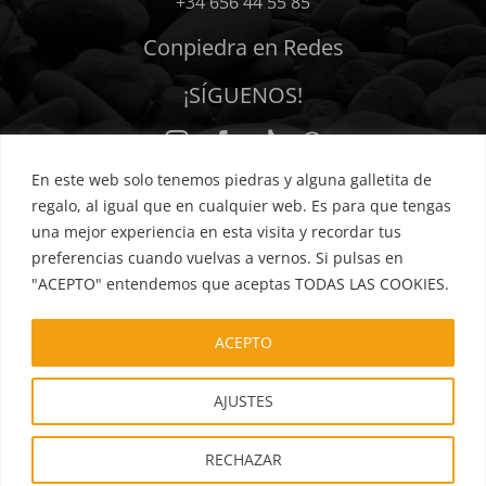
+34 656 44 55 85
Conpiedra en Redes
¡SÍGUENOS!
En este web solo tenemos piedras y alguna galletita de
regalo, al igual que en cualquier web. Es para que tengas
una mejor experiencia en esta visita y recordar tus
preferencias cuando vuelvas a vernos. Si pulsas en
Política de privacidad
Cookies
Términos y condiciones
"ACEPTO" entendemos que aceptas TODAS LAS COOKIES.
Hacer un pedido
Aviso legal
Mis favoritos
FAQs
ACEPTO
AJUSTES
©2026 • Conpiedra Arte Sano • Todos los Derechos Reservados • Soporte
web -
ilustran
RECHAZAR