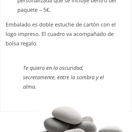
personalizada que se incluye dentro del
paquete – 5€.
Embalado es doble estuche de cartón con el
logo impreso. El cuadro va acompañado de
bolsa regalo.
Te quiero en la oscuridad,
Sin Caducidad
secretamente, entre la sombra y el
– FÁCIL USO –
alma.
Cualquier fecha o evento
TARJETA REGALO
*La tarjeta se la enviamos a su destinatario