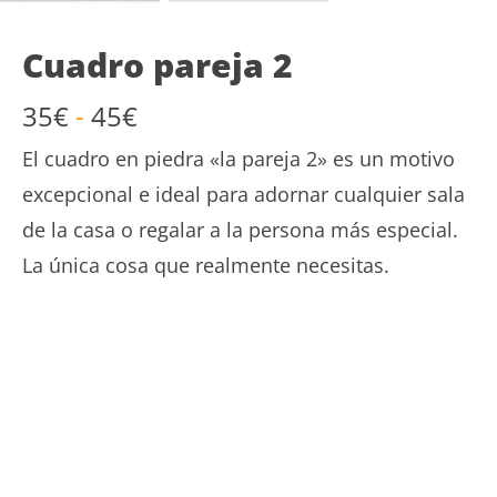
Cuadro pareja 2
Rango
35
€
-
45
€
de
El cuadro en piedra «la pareja 2» es un motivo
precios:
desde
excepcional e ideal para adornar cualquier sala
35€
de la casa o regalar a la persona más especial.
hasta
La única cosa que realmente necesitas.
45€