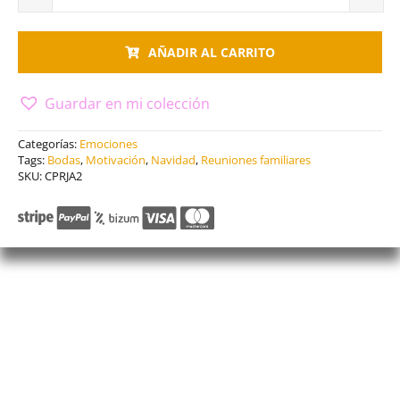
Cuadro
pareja
AÑADIR AL CARRITO
2
cantidad
Guardar en mi colección
Categorías:
Emociones
Tags:
Bodas
,
Motivación
,
Navidad
,
Reuniones familiares
SKU:
CPRJA2
Descripción