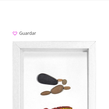
*La tarjeta se la enviamos a su destinatario
Guardar