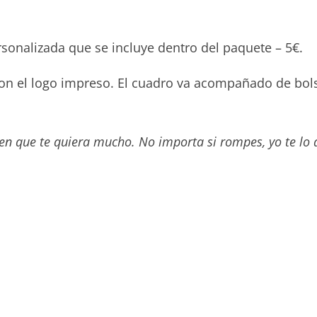
ersonalizada que se incluye dentro del paquete – 5€.
on el logo impreso. El cuadro va acompañado de bols
en que te quiera mucho. No importa si rompes, yo te lo 
Sin Caducidad
– FÁCIL USO –
Cualquier fecha o evento
TARJETA REGALO