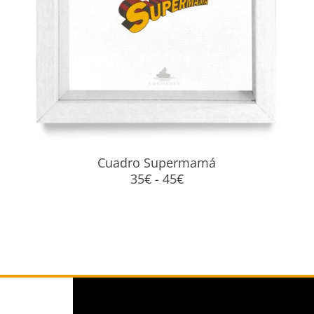
Cuadro Supermamá
Rango
35
€
-
45
€
de
precios:
desde
35€
hasta
45€