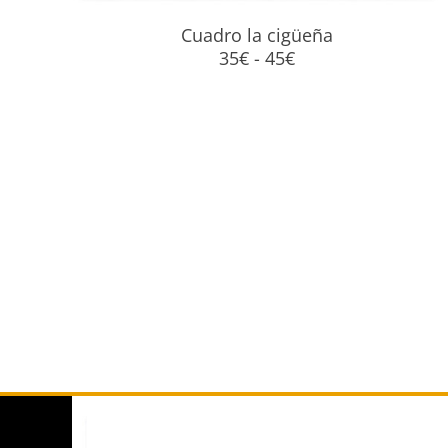
Cuadro la cigüeña
Rango
35
€
-
45
€
de
precios:
desde
35€
hasta
45€