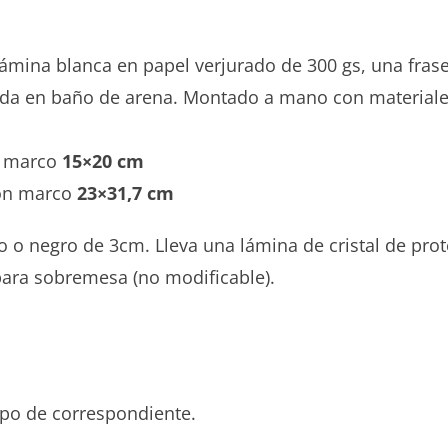
¡IDEA!
lámina blanca en papel verjurado de 300 gs, una frase
lida en baño de arena. Montado a mano con materiale
n marco
15×20 cm
¡REGALA TARJETAS CON PIEDRA!
con marco
23×31,7 cm
35€/70€/105€
o o negro de 3cm. Lleva una lámina de cristal de pr
 para sobremesa (no modificable).
mpo de correspondiente.