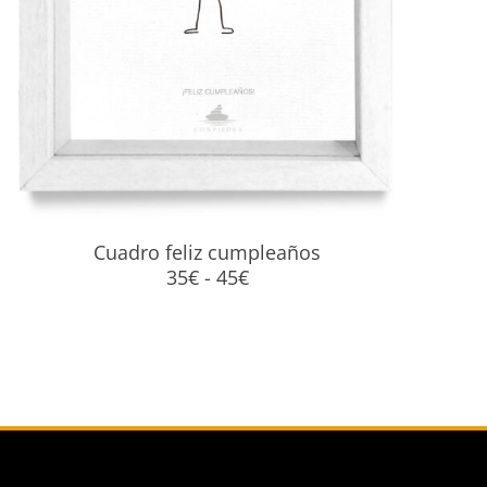
Cuadro feliz cumpleaños
Rango
35
€
-
45
€
de
precios:
desde
35€
hasta
45€