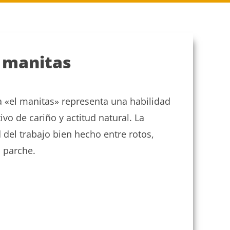
 manitas
o
a «el manitas» representa una habilidad
os:
e
vo de cariño y actitud natural. La
 del trabajo bien hecho entre rotos,
a
 parche.