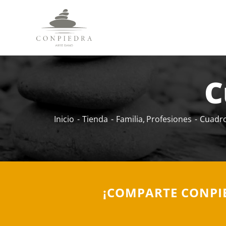
Skip
to
content
C
Inicio
Tienda
Familia
Profesiones
Cuadro
¡COMPARTE CONPI