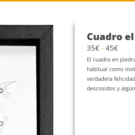
Cuadro el
Rang
35
€
-
45
€
de
El cuadro en piedr
preci
desd
habitual como moti
35€
verdadera felicidad
hast
descosidos y algún
45€