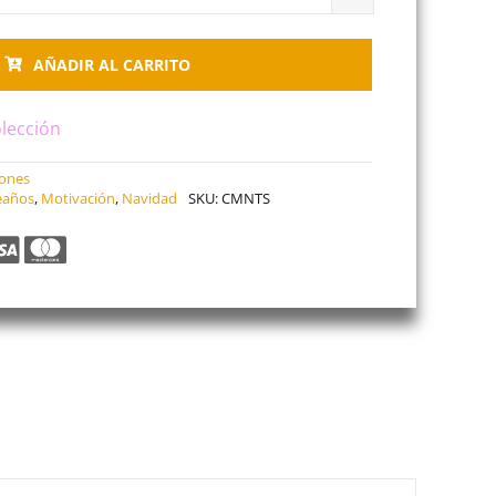
Cuadro
el
AÑADIR AL CARRITO
manitas
cantidad
lección
iones
eaños
,
Motivación
,
Navidad
SKU:
CMNTS